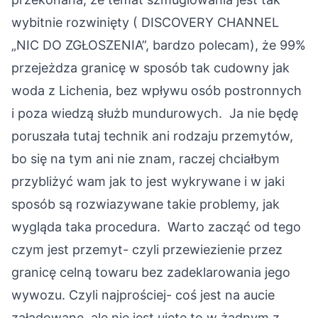
wybitnie rozwinięty ( DISCOVERY CHANNEL
„NIC DO ZGŁOSZENIA”, bardzo polecam), że 99%
przejeżdza granicę w sposób tak cudowny jak
woda z Lichenia, bez wpływu osób postronnych
i poza wiedzą służb mundurowych.
Ja nie będę
poruszała tutaj technik ani rodzaju przemytów,
bo się na tym ani nie znam, raczej chciałbym
przybliżyć wam jak to jest wykrywane i w jaki
sposób są rozwiazywane takie problemy, jak
wygląda taka procedura.
Warto zacząć od tego
czym jest przemyt- czyli przewiezienie przez
granicę celną towaru bez zadeklarowania jego
wywozu. Czyli najprościej- coś jest na aucie
załadowane, ale nie jest ujęte to w żadnym z