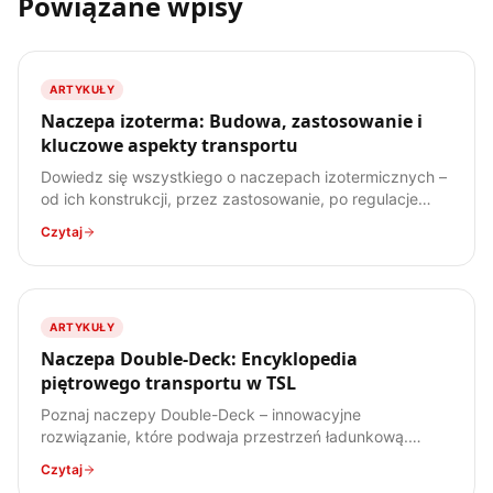
Powiązane wpisy
ARTYKUŁY
Naczepa izoterma: Budowa, zastosowanie i
kluczowe aspekty transportu
Dowiedz się wszystkiego o naczepach izotermicznych –
od ich konstrukcji, przez zastosowanie, po regulacje
prawne. Poznaj specyfikę transportu ładunków
Czytaj
wrażliwych na temperaturę.
ARTYKUŁY
Naczepa Double-Deck: Encyklopedia
piętrowego transportu w TSL
Poznaj naczepy Double-Deck – innowacyjne
rozwiązanie, które podwaja przestrzeń ładunkową.
Dowiedz się, jak działają, jakie mają zalety i wady, oraz
Czytaj
do jakich ładunków są najlepiej przystosowane.