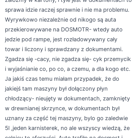
sprawa idzie raczej sprawnie i nie ma problemu.
Wyrywkowo niezależnie od nikogo są auta
przekierowywane na DOSMOTR- wtedy auto
jedzie pod rampe, jest rozładowywany cały
towar i liczony i sprawdzany z dokumentami.
Zgadza się -cacy, nie zgadza się- cyk przemycik
i wyjaśnianie co, po co, a czemu, a dla kogo etc.
Ja jakiś czas temu miałam przypadek, że do
jakiejś tam maszyny był dołączony płyn
chłodzący- nieujęty w dokumentach, zamknięty
w drewnianej skrzynce, w dokumentach był
uznany za część tej maszyny, bylo go zaledwie
5l ,jeden karnisterek, no ale wszyscy wiedzą, że
celnicy to aferzyści. Auto trafiło na dosmort i