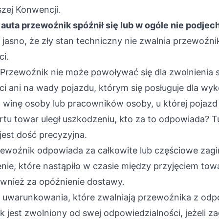
szej Konwencji.
auta przewoźnik spóźnił się lub w ogóle nie podjec
asno, że zły stan techniczny nie zwalnia przewoźni
i.
3. Przewoźnik nie może powoływać się dla zwolnienia 
i ani na wady pojazdu, którym się posługuje dla wy
 winę osoby lub pracowników osoby, u której pojazd
tu towar uległ uszkodzeniu, kto za to odpowiada? T
est dość precyzyjna.
zewoźnik odpowiada za całkowite lub częściowe zagin
nie, które nastąpiło w czasie między przyjęciem tow
ównież za opóźnienie dostawy.
 uwarunkowania, które zwalniają przewoźnika z odpo
ik jest zwolniony od swej odpowiedzialności, jeżeli za