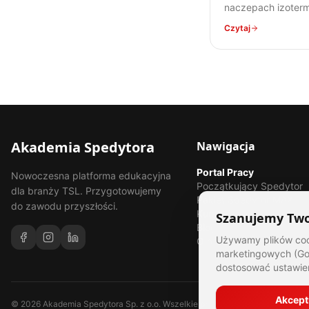
naczepach izoterm
od ich konstrukcji,
Czytaj
zastosowanie, po 
prawne. Poznaj sp
transportu ładunk
wrażliwych na tem
Akademia Spedytora
Nawigacja
Portal Pracy
Nowoczesna platforma edukacyjna
Początkujący Spedytor
dla branży TSL. Przygotowujemy
Pakiet Spedytor MAX
do zawodu przyszłości.
Kursy
Szanujemy Two
Blog
Używamy plików cooki
O nas
marketingowych (Goo
dostosować ustawie
Akcept
©
2026
Akademia Spedytora Sp. z o.o. Wszelkie prawa zastrzeżone.