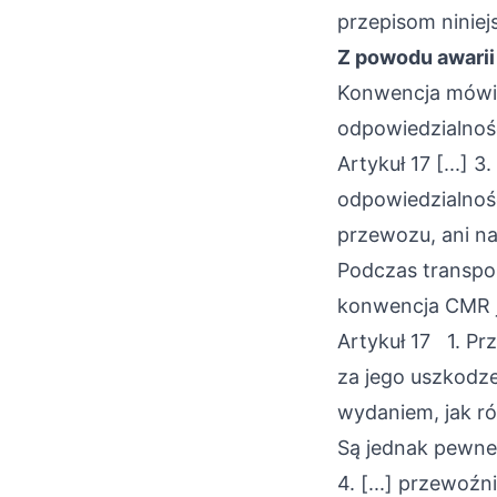
przepisom niniej
Z powodu awarii 
Konwencja mówi j
odpowiedzialnośc
Artykuł 17 [...] 
odpowiedzialnośc
przewozu, ani na
Podczas transpor
konwencja CMR j
Artykuł 17 1. Pr
za jego uszkodze
wydaniem, jak r
Są jednak pewne
4. [...] przewoźn