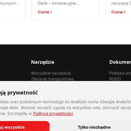
icznych –
Deck – innowacyjne
naczepę Co
 przez
rozwiązanie, które podwaja
konstrukc
Czytaj
Czytaj
regulacje
przestrzeń ładunkową.
przewożon
ecyfikę
Dowiedz się, jak działają,
zastosowa
ów
jakie mają zalety i wady,
stali. Ko
peraturę.
oraz do jakich ładunków są
dla każde
najlepiej przystosowane.
Narzędzia
Dokume
Wszystkie narzędzia
Polityka p
Zlecenie transportowe
RODO
CMR / List przewozowy
Regulamin
Reklamacje
ją prywatność
Kalkulator załadunku
es oraz podobnych technologii do analityki ruchu (Google Analytics
Incoterms 2020
gle Ads). Możesz wyrazić zgodę na wszystkie cele, odrzucić opcjo
nia. Szczegóły w
Polityce prywatności
.
uj wszystkie
Tylko niezbędne