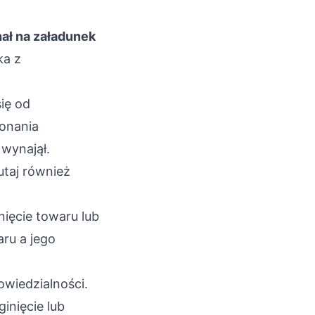
hał na załadunek
ka z
się od
konania
 wynajął.
utaj również
ięcie towaru lub
aru a jego
wiedzialności.
ginięcie lub