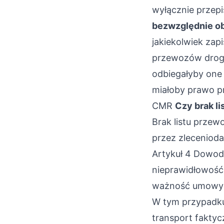
wyłącznie przep
bezwzględnie o
jakiekolwiek za
przewozów drog
odbiegałyby one
miałoby prawo p
CMR
Czy brak l
Brak listu prze
przez zlecenioda
Artykuł 4 Dowod
nieprawidłowość 
ważność umowy p
W tym przypadku
transport faktyc