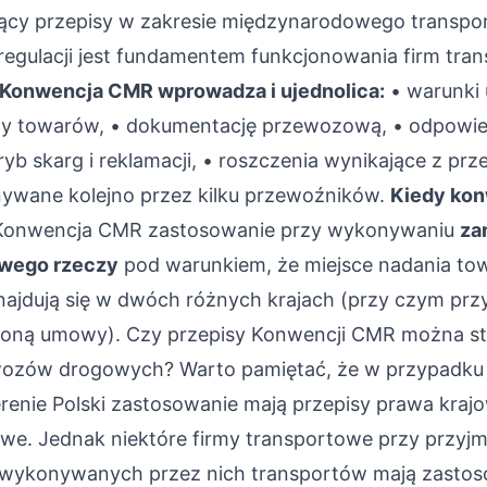
ący przepisy w zakresie międzynarodowego transpor
regulacji jest fundamentem funkcjonowania firm tr
Konwencja CMR wprowadza i ujednolica:
• warunki
y towarów, • dokumentację przewozową, • odpowie
ryb skarg i reklamacji, • roszczenia wynikające z prz
wane kolejno przez kilku przewoźników.
Kiedy ko
onwencja CMR zastosowanie przy wykonywaniu
za
wego rzeczy
pod warunkiem, że miejsce nadania tow
ajdują się w dwóch różnych krajach (przy czym przy
troną umowy). Czy przepisy Konwencji CMR można s
wozów drogowych? Warto pamiętać, że w przypadk
enie Polski zastosowanie mają przepisy prawa krajo
owe
. Jednak niektóre firmy transportowe przy przyj
o wykonywanych przez nich transportów mają zastoso