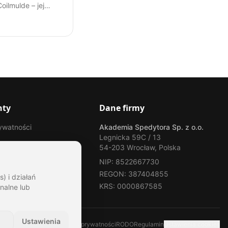
ilmulde – jej
ję, specyfikę
ych ładunków i
nie w transporcie
mpendium wiedzy
go spedytora.
nty
Dane firmy
rywatności
Akademia Spedytora Sp. z o.o.
Legnicka 59C / 13
54-203 Wrocław, Polska
NIP: 8522667730
REGON: 387404855
) i działań
KRS: 0000867585
nalne lub
Ustawienia
Polityka prywatności
RODO
Regulamin
Ustawienia cookies