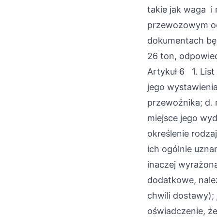
takie jak waga i
przewozowym odp
dokumentach będz
26 ton, odpowie
Artykuł 6 1. Lis
jego wystawienia
przewoźnika; d. 
miejsce jego wyd
określenie rodz
ich ogólnie uznan
inaczej wyrażoną
dodatkowe, należ
chwili dostawy); 
oświadczenie, że