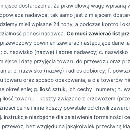
 miejsce dostarczenia. Za prawidłową wagę wpisaną w 
owiada nadawca, tak samo jest z miejscem dostarc
iemy mieli wpisane 24 tony, a podczas kontroli okaż
dzialność ponosi nadawca.
Co musi zawierać list p
t przewozowy powinien zawierać następujące dane :a.
; b. nazwisko (nazwę) i adres nadawcy; c. nazwisko 
miejsce i datę przyjęcia towaru do przewozu oraz pr
ania; e. nazwisko (nazwę) i adres odbiorcy; f. pow
aju towaru oraz sposób opakowania, a dla towarów n
e określenie; g. ilość sztuk, ich cechy i numery; h. w
 ilość towaru; i. koszty związane z przewozem (prz
ności celne i inne koszty powstałe od chwili zawar
j. instrukcje niezbędne dla załatwienia formalności ce
 przewóz, bez względu na jakąkolwiek przeciwną kla