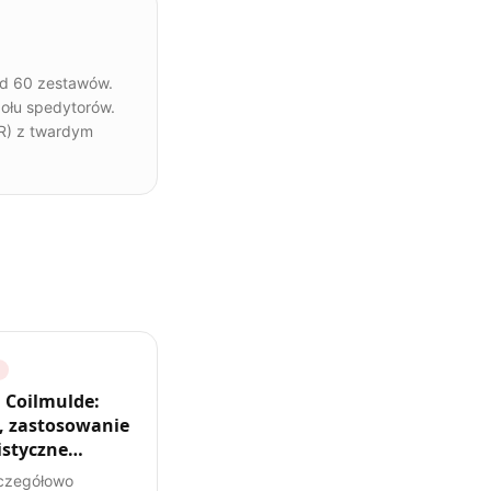
nad 60 zestawów.
połu spedytorów.
DR) z twardym
 Coilmulde:
 zastosowanie
listyczne
y
czegółowo