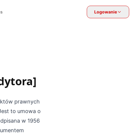
as
Logowanie
dytora]
 aktów prawnych
Jest to umowa o
dpisana w 1956
okumentem