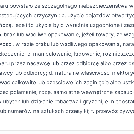
aru powstało ze szczególnego niebezpieczeństwa w
 nastepujących przyczyn : a. użycie pojazdów otwartyc
czą, jeżeli to użycie było wyraźnie uzgodnione i zaz
 brak lub wadliwe opakowanie, jeżeli towary, ze wz
wości, w razie braku lub wadliwego opakowania, nar
szkodzenie; c. manipulowanie, ładowanie, rozmieszcze
aru przez nadawcę lub przez odbiorcę albo przez os
wcy lub odbiorcy; d. naturalne właściwości niektór
ć całkowite lub częściowe ich zaginięcie albo usz
zez połamanie, rdzę, samoistne wewnętrzne zepsuci
 ubytek lub działanie robactwa i gryzoni; e. niedost
ub numerów na sztukach przesyłki; f. przewóz żywy