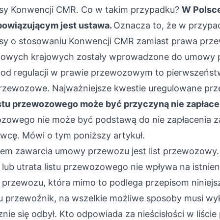
isy Konwencji CMR. Co w takim przypadku?
W Polsc
bowiązującym jest ustawa.
Oznacza to, że w przypa
pisy o stosowaniu Konwencji CMR zamiast prawa pr
owych krajowych zostały wprowadzone do umowy 
 od regulacji w prawie przewozowym to pierwszeńs
rzewozowe. Najważniejsze kwestie uregulowane pr
istu przewozowego może być przyczyną nie zapłacen
wozowego nie może być podstawą do nie zapłacenia z
wcę. Mówi o tym poniższy artykuł.
em zawarcia umowy przewozu jest list przewozowy.
lub utrata listu przewozowego nie wpływa na istnien
rzewozu, która mimo to podlega przepisom niniejsz
 przewoźnik, na wszelkie możliwe sposoby musi wy
znie się odbył. Kto odpowiada za nieścisłości w liśc