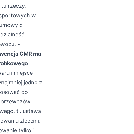
tu rzeczy.
ansportowych w
 umowy o
dzialność
ewozu, •
nwencja CMR ma
robkowego
aru i miejsce
najmniej jedno z
tosować do
u przewozów
wego, tj.
ustawa
mowaniu zlecenia
wanie tylko i