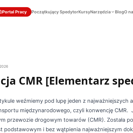
Portal Pracy
Początkujący Spedytor
Kursy
Narzędzia
Blog
O n
 2026
ja CMR [Elementarz spe
rtykule weźmiemy pod lupę jeden z najważniejszych
nsportu międzynarodowego, czyli
konwencję CMR
. 
m przewozie drogowym towarów (CMR). Została po
jest podstawowym i bez wątpienia najważniejszym d