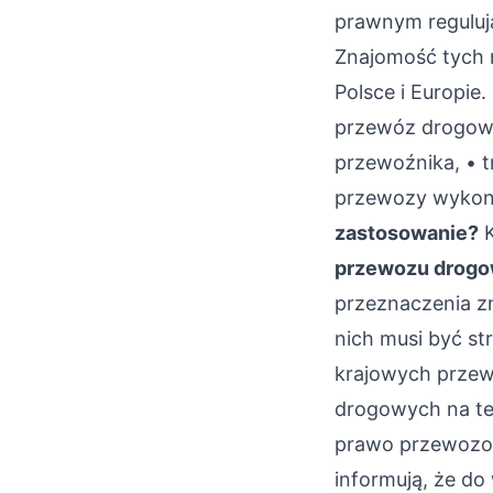
prawnym reguluj
Znajomość tych 
Polsce i Europie.
przewóz drogow
przewoźnika, • t
przewozy wykony
zastosowanie?
K
przewozu drogo
przeznaczenia zn
nich musi być s
krajowych prze
drogowych na ter
prawo przewoz
informują, że d