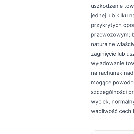
uszkodzenie tow
jednej lub kilku
przykrytych opoń
przewozowym; b.
naturalne właści
zaginięcie lub u
wyładowanie tow
na rachunek nada
mogące powodowa
szczególności pr
wyciek, normalny
wadliwość cech l