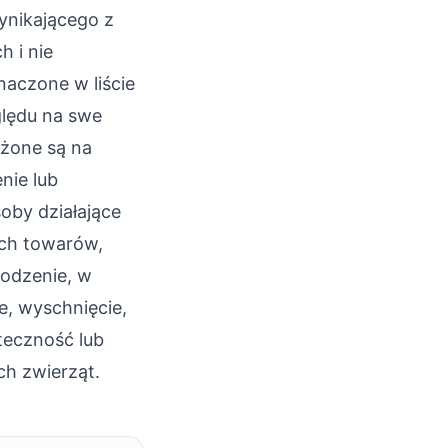
ynikającego z
h i nie
naczone w liście
ględu na swe
ażone są na
nie lub
oby działające
ych towarów,
kodzenie, w
e, wyschnięcie,
ateczność lub
ch zwierząt.