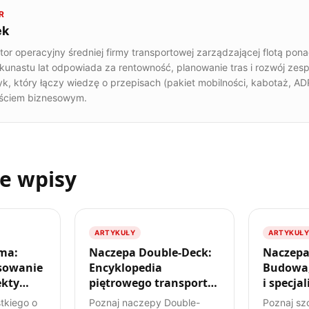
R
ek
tor operacyjny średniej firmy transportowej zarządzającej flotą po
lkunastu lat odpowiada za rentowność, planowanie tras i rozwój zes
yk, który łączy wiedzę o przepisach (pakiet mobilności, kabotaż, A
ściem biznesowym.
e wpisy
ARTYKUŁY
ARTYKUŁY
ma:
Naczepa Double-Deck:
Naczepa
sowanie
Encyklopedia
Budowa,
ekty
piętrowego transportu
i specja
w TSL
przewoz
tkiego o
Poznaj naczepy Double-
Poznaj sz