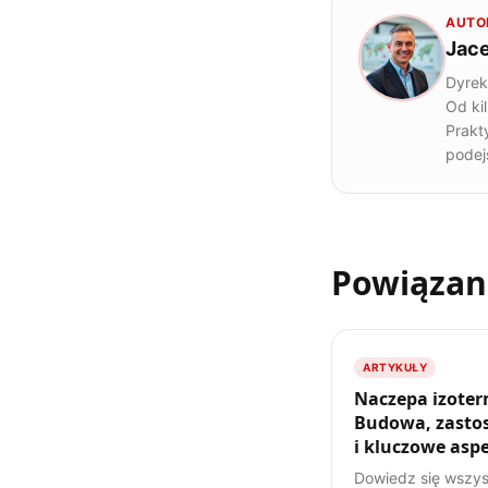
AUTO
Jac
Dyrek
Od ki
Prakt
podej
Powiązan
ARTYKUŁY
Naczepa izoter
Budowa, zasto
i kluczowe asp
transportu
Dowiedz się wszys