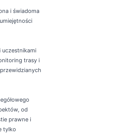
lona i świadoma
umiejętności
i uczestnikami
nitoring trasy i
eprzewidzianych
zegółowego
spektów, od
tie prawne i
 tylko