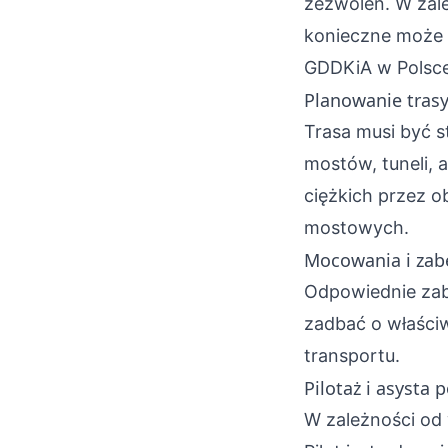
zezwoleń. W zale
konieczne może 
GDDKiA w Polsce
Planowanie tras
Trasa musi być 
mostów, tuneli,
ciężkich przez 
mostowych.
Mocowania i zab
Odpowiednie zab
zadbać o właści
transportu.
Pilotaż i asysta p
W zależności od