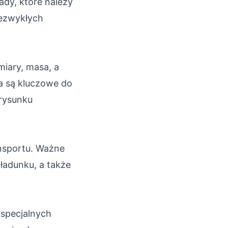
dy, które należy
iezwykłych
iary, masa, a
a są kluczowe do
 rysunku
ansportu. Ważne
ładunku, a także
specjalnych