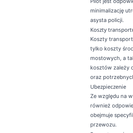
Pilot jest odpo
minimalizację u
asysta policji.
Koszty transport
Koszty transpor
tylko koszty śro
mostowych, a ta
kosztów zależy 
oraz potrzebnyc
Ubezpieczenie
Ze względu na w
również odpowied
obejmuje specyfi
przewozu.