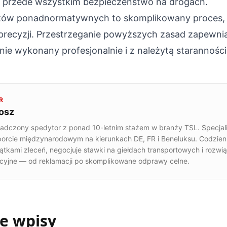
e przede wszystkim bezpieczeństwo na drogach.
nków ponadnormatywnych to skomplikowany proces,
precyzji. Przestrzeganie powyższych zasad zapewnia
nie wykonany profesjonalnie i z należytą staranności
R
osz
adczony spedytor z ponad 10-letnim stażem w branży TSL. Specjali
porcie międzynarodowym na kierunkach DE, FR i Beneluksu. Codzien
iątkami zleceń, negocjuje stawki na giełdach transportowych i rozwi
cyjne — od reklamacji po skomplikowane odprawy celne.
e wpisy