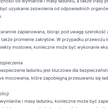
żności od wymiarów i masy ładunku, a także trasy p
być uzyskanie zezwolenia od odpowiednich organów,
.
y
starannie zaplanowana, biorąc pod uwagę szerokość
 a także promienie zakrętów. W przypadku przewozu
obiekty mostowe, konieczne może być wykonanie eks
ezpieczenia
ezpieczenie ładunku jest kluczowe dla bezpieczeńst
we mocowania, które zapobiegną przesuwaniu się ła
olicji
 wymiarów i masy ładunku, konieczne może być zapew