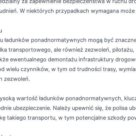
wiedzialny za zapewnienie bezpieczeństwa w ruchu 
trudnień. W niektórych przypadkach wymagana może
u
tu ładunków ponadnormatywnych mogą być znaczne 
dka transportowego, ale również zezwoleń, pilotażu,
kże ewentualnego demontażu infrastruktury drogowe
od wielu czynników, w tym od trudności trasy, wymi
h zezwoleń.
ysoką wartość ładunków ponadnormatywnych, klucz
nie ubezpieczenie. Należy upewnić się, że polisa u
kę takiego transportu, w tym potencjalne szkody pow