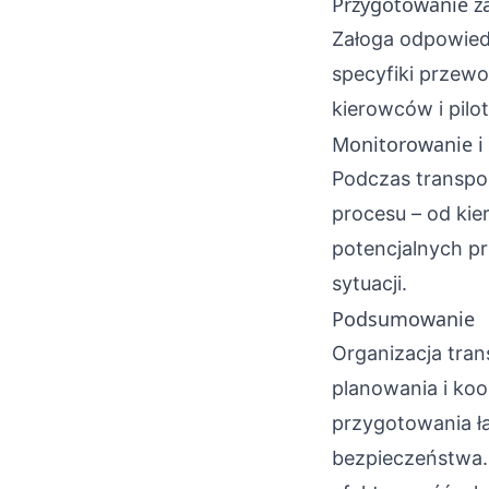
Przygotowanie za
Załoga odpowied
specyfiki przew
kierowców i pilo
Monitorowanie i
Podczas transpor
procesu – od kie
potencjalnych p
sytuacji.
Podsumowanie
Organizacja tr
planowania i koo
przygotowania ła
bezpieczeństwa.