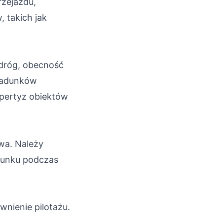
rzejazdu,
 takich jak
 dróg, obecność
 ładunków
pertyz obiektów
wa. Należy
dunku podczas
nienie pilotażu.