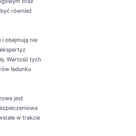
drogowym oraz
 być również
i obejmują nie
 ekspertyz
j. Wartość tych
arów ładunku
owe jest
bezpieczeniowa
stałe w trakcie