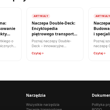
ARTYKUŁY
ARTYKUŁY
ma:
Naczepa Double-Deck:
Naczepa
sowanie
Encyklopedia
Budowa,
ekty
piętrowego transportu
i specja
w TSL
przewoz
tkiego o
Poznaj naczepy Double-
Poznaj sz
icznych –
Deck – innowacyjne
naczepę Co
 przez
rozwiązanie, które podwaja
konstrukc
Czytaj
Czytaj
regulacje
przestrzeń ładunkową.
przewożon
ecyfikę
Dowiedz się, jak działają,
zastosowa
ów
jakie mają zalety i wady,
stali. Ko
peraturę.
oraz do jakich ładunków są
dla każde
najlepiej przystosowane.
Narzędzia
Dokume
Wszystkie narzędzia
Polityka p
Zlecenie transportowe
RODO