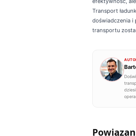
efektywność, al
Transport ładu
doświadczenia i 
transportu zosta
AUTO
Bart
Doświ
trans
dzies
opera
Powiązan