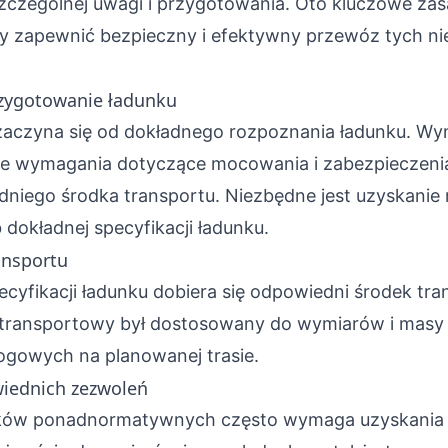
czególnej uwagi i przygotowania. Oto kluczowe zasa
by zapewnić bezpieczny i efektywny przewóz tych n
rzygotowanie ładunku
aczyna się od dokładnego rozpoznania ładunku. Wym
ne wymagania dotyczące mocowania i zabezpieczeni
niego środka transportu. Niezbędne jest uzyskanie
 dokładnej specyfikacji ładunku.
ansportu
cyfikacji ładunku dobiera się odpowiedni środek tr
w transportowy był dostosowany do wymiarów i masy 
gowych na planowanej trasie.
iednich zezwoleń
nków ponadnormatywnych często wymaga uzyskania 