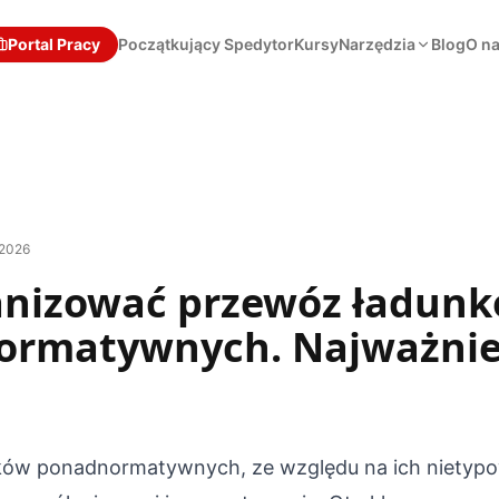
Portal Pracy
Początkujący Spedytor
Kursy
Narzędzia
Blog
O n
 2026
anizować przewóz ładun
ormatywnych. Najważnie
ków ponadnormatywnych, ze względu na ich nietypo