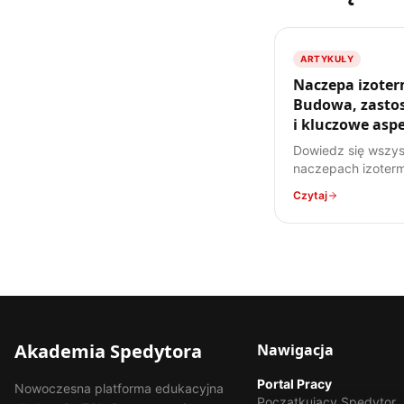
ARTYKUŁY
Naczepa izoter
Budowa, zasto
i kluczowe asp
transportu
Dowiedz się wszys
naczepach izoterm
od ich konstrukcji,
Czytaj
zastosowanie, po 
prawne. Poznaj sp
transportu ładunk
wrażliwych na tem
Akademia Spedytora
Nawigacja
Portal Pracy
Nowoczesna platforma edukacyjna
Początkujący Spedytor