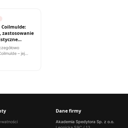
 Coilmulde:
 zastosowanie
listyczne
y
czegółowo
ilmulde – jej
ję, specyfikę
ych ładunków i
nie w transporcie
mpendium wiedzy
go spedytora.
nty
Dane firmy
rywatności
Akademia Spedytora Sp. z o.o.
Legnicka 59C / 13