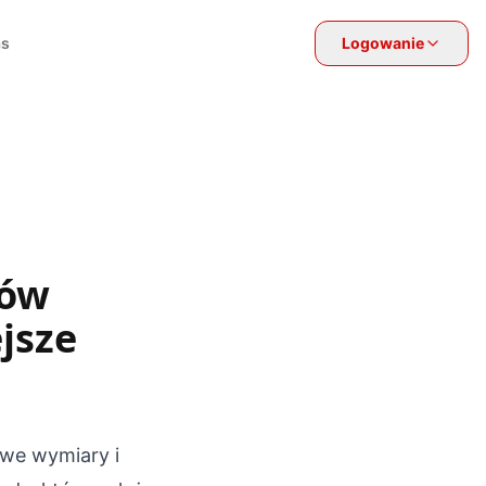
as
Logowanie
ków
jsze
we wymiary i