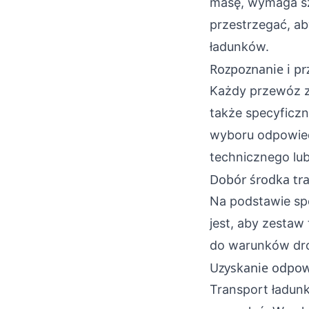
masę, wymaga sz
przestrzegać, a
ładunków.
Rozpoznanie i p
Każdy przewóz z
także specyficz
wyboru odpowied
technicznego lub
Dobór środka tr
Na podstawie spe
jest, aby zesta
do warunków dro
Uzyskanie odpow
Transport ładu