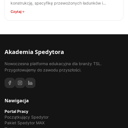
konstrukcję, specyfikę przewożonych ładunków i
zastosowanie w transporcie stali. Kompendium wiedzy
Czytaj
dla każdego spedytora.
Akademia Spedytora
Nowoczesna platforma edukacyjna dla branży TSL.
Przygotowujemy do zawodu przyszłości.
Nawigacja
Portal Pracy
Początkujący Spedytor
Pakiet Spedytor MAX