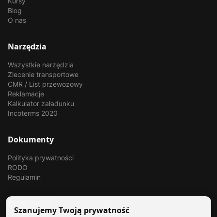
Kursy
Blog
O nas
Narzędzia
Wszystkie narzędzia
Zlecenie transportowe
CMR / List przewozowy
Reklamacje
Kalkulator załadunku
Incoterms 2020
Dokumenty
Polityka prywatności
RODO
Regulamin
Dane firmy
Szanujemy Twoją prywatność