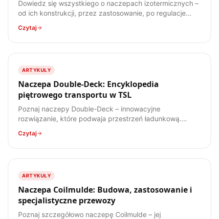
Dowiedz się wszystkiego o naczepach izotermicznych –
od ich konstrukcji, przez zastosowanie, po regulacje
prawne. Poznaj specyfikę transportu ładunków
Czytaj
wrażliwych na temperaturę.
ARTYKUŁY
Naczepa Double-Deck: Encyklopedia
piętrowego transportu w TSL
Poznaj naczepy Double-Deck – innowacyjne
rozwiązanie, które podwaja przestrzeń ładunkową.
Dowiedz się, jak działają, jakie mają zalety i wady, oraz
Czytaj
do jakich ładunków są najlepiej przystosowane.
ARTYKUŁY
Naczepa Coilmulde: Budowa, zastosowanie i
specjalistyczne przewozy
Poznaj szczegółowo naczepę Coilmulde – jej