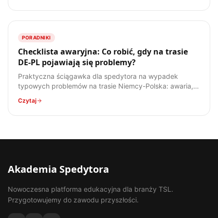
PORADNIKI
Checklista awaryjna: Co robić, gdy na trasie
DE-PL pojawiają się problemy?
Praktyczna ściągawka dla spedytora na wypadek
typowych problemów na trasie Niemcy-Polska: awaria,
wypadek, kradzież, kontrola. Bądź przygotowany!
Czytaj
Akademia Spedytora
Nowoczesna platforma edukacyjna dla branży TSL.
Przygotowujemy do zawodu przyszłości.