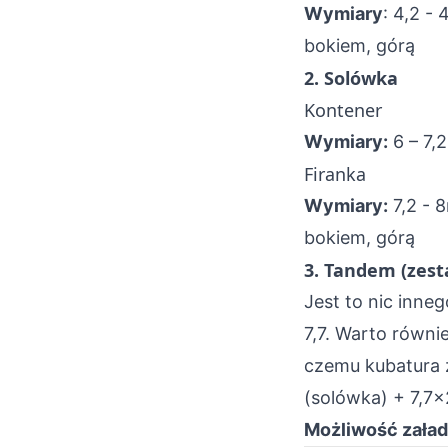
Wymiary
: 4,2 -
bokiem, górą
2. Solówka
Kontener
Wymiary:
6 – 7,
Firanka
Wymiary:
7,2 - 
bokiem, górą
3. Tandem (zest
Jest to nic inne
7,7. Warto równ
czemu kubatura 
(solówka) + 7,7
Możliwość załad