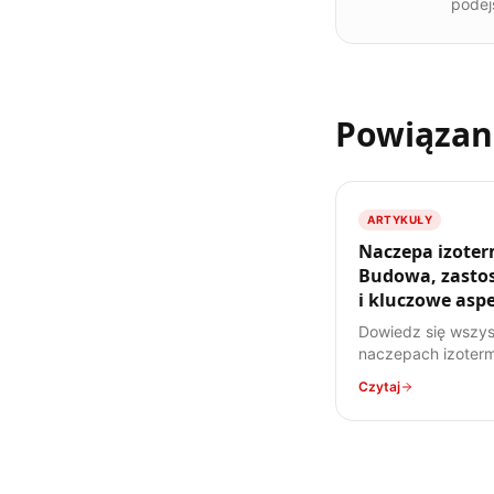
podej
Powiązan
ARTYKUŁY
Naczepa izoter
Budowa, zasto
i kluczowe asp
transportu
Dowiedz się wszys
naczepach izoterm
od ich konstrukcji,
Czytaj
zastosowanie, po 
prawne. Poznaj sp
transportu ładunk
wrażliwych na tem