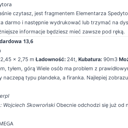
ytora
łaśnie czytasz, jest fragmentem Elementarza Spedyto
a darmo i następnie wydrukować lub trzymać na dys
niejsze informacje będziesz mieć zawsze pod ręką.
ndardowa 13,6
a
 2,45 x 2,75 m
Ładowność:
24t,
Kubatura:
90m3
Moż
m, tyłem, górą
Wiele osób ma problem z prawidłowy
 naczepą typu plandeka, a firanka. Najlepiej zobrazu
erpl
o: Wojciech Skowroński
Obecnie odchodzi się już od 
 MEGA