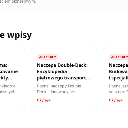
ściem biznesowym.
e wpisy
ARTYKUŁY
ARTYKUŁY
ma:
Naczepa Double-Deck:
Naczepa
sowanie
Encyklopedia
Budowa,
ekty
piętrowego transportu
i specja
w TSL
przewoz
tkiego o
Poznaj naczepy Double-
Poznaj sz
icznych –
Deck – innowacyjne
naczepę Co
 przez
rozwiązanie, które podwaja
konstrukc
Czytaj
Czytaj
regulacje
przestrzeń ładunkową.
przewożon
ecyfikę
Dowiedz się, jak działają,
zastosowa
ów
jakie mają zalety i wady,
stali. Ko
peraturę.
oraz do jakich ładunków są
dla każde
najlepiej przystosowane.