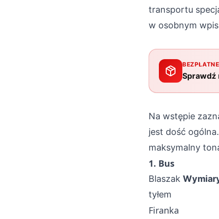
transportu spec
w osobnym wpisi
BEZPŁATNE
Sprawdź n
Na wstępie zazna
jest dość ogóln
maksymalny tona
1. Bus
Blaszak
Wymiary
tyłem
Firanka