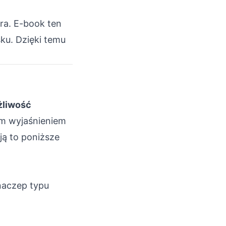
ra. E-book ten
ku. Dzięki temu
liwość
m wyjaśnieniem
ją to poniższe
naczep typu