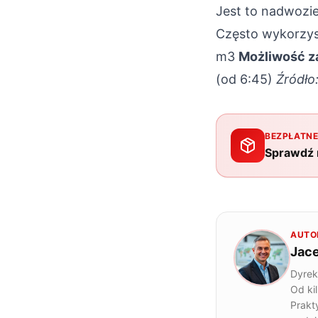
Jest to nadwozie
Często wykorzys
m3
Możliwość z
(od 6:45)
Źródło
BEZPŁATNE
Sprawdź n
AUTO
Jac
Dyrek
Od ki
Prakt