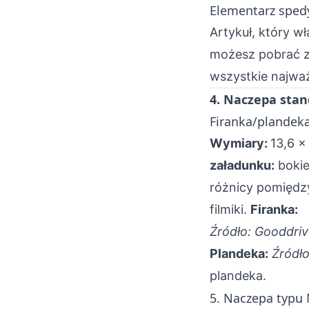
Elementarz sped
Artykuł, który w
możesz pobrać z
wszystkie najważ
4. Naczepa sta
Firanka/plandek
Wymiary:
13,6 x
załadunku:
bokie
różnicy pomiędzy
filmiki.
Firanka:
Źródło: Gooddriv
Plandeka:
Źródł
plandeka.
5. Naczepa typu