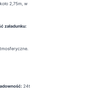
koło 2,75m, w
ć załadunku:
tmosferyczne.
adowność:
24t