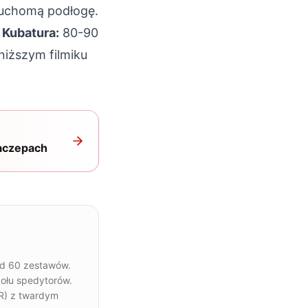
ruchomą podłogę.
t
Kubatura:
80-90
niższym filmiku
naczepach
nad 60 zestawów.
połu spedytorów.
DR) z twardym