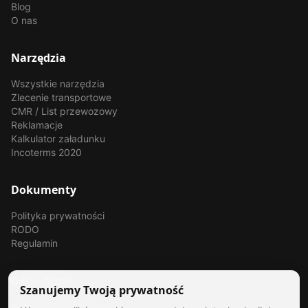
Blog
O nas
Narzędzia
Wszystkie narzędzia
Zlecenie transportowe
CMR / List przewozowy
Reklamacje
Kalkulator załadunku
Incoterms 2020
Dokumenty
Polityka prywatności
RODO
Regulamin
Dane firmy
Szanujemy Twoją prywatność
Akademia Spedytora Sp. z o.o.