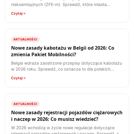
niskoemisyjnych (ZFE-m). Sprawdź, które miasta
obejmują nowe regulacje, jakich winiet Crit'Air
Czytaj
potrzebujesz i jak przygotować flotę.
AKTUALNOŚCI
Nowe zasady kabotażu w Belgii od 2026: Co
zmienia Pakiet Mobilności?
Belgia wdraża zaostrzone przepisy dotyczące kabotażu
w 2026 roku. Sprawdź, co oznacza to dla polskich
przewoźników i jak uniknąć kosztownych kar.
Czytaj
AKTUALNOŚCI
Nowe zasady rejestracji pojazdów ciężarowych
i naczep w 2026: Co musisz wiedzieć?
W 2026 wchodzą w życie nowe regulacje dotyczące
rejestracji pojazdów ciężarowych i naczep. Sprawdź, co