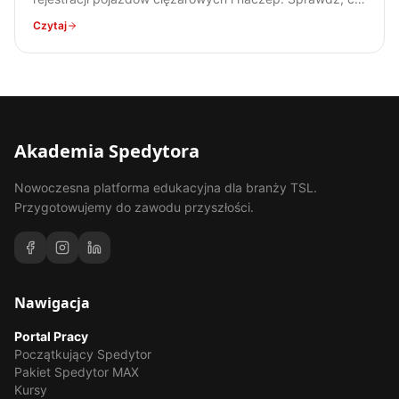
się zmienia i jak przygotować się na nadchodzące
Czytaj
zmiany.
Akademia Spedytora
Nowoczesna platforma edukacyjna dla branży TSL.
Przygotowujemy do zawodu przyszłości.
Nawigacja
Portal Pracy
Początkujący Spedytor
Pakiet Spedytor MAX
Kursy