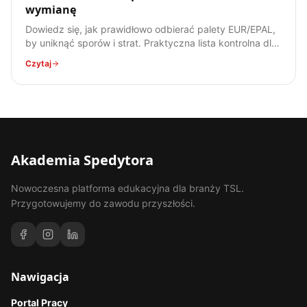
wymianę
Dowiedz się, jak prawidłowo odbierać palety EUR/EPAL,
by uniknąć sporów i strat. Praktyczna lista kontrolna dla
każdego spedytora i kierowcy.
Czytaj
Akademia Spedytora
Nowoczesna platforma edukacyjna dla branży TSL.
Przygotowujemy do zawodu przyszłości.
Nawigacja
Portal Pracy