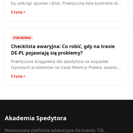
by uniknąć sporów i strat. Praktyczna lista kontrolna dla
każdego spedytora i kierowcy.
Czytaj
PORADNIKI
Checklista awaryjna: Co robić, gdy na trasie
DE-PL pojawiają się problemy?
Praktyczna ściągawka dla spedytora na wypadek
typowych problemów na trasie Niemcy-Polska: awaria,
wypadek, kradzież, kontrola. Bądź przygotowany!
Czytaj
Akademia Spedytora
Nowoczesna platforma edukacyjna dla branży TSL.