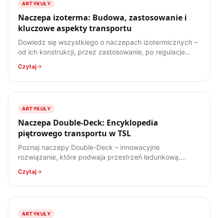
ARTYKUŁY
Naczepa izoterma: Budowa, zastosowanie i
kluczowe aspekty transportu
Dowiedz się wszystkiego o naczepach izotermicznych –
od ich konstrukcji, przez zastosowanie, po regulacje
prawne. Poznaj specyfikę transportu ładunków
Czytaj
wrażliwych na temperaturę.
ARTYKUŁY
Naczepa Double-Deck: Encyklopedia
piętrowego transportu w TSL
Poznaj naczepy Double-Deck – innowacyjne
rozwiązanie, które podwaja przestrzeń ładunkową.
Dowiedz się, jak działają, jakie mają zalety i wady, oraz
Czytaj
do jakich ładunków są najlepiej przystosowane.
ARTYKUŁY