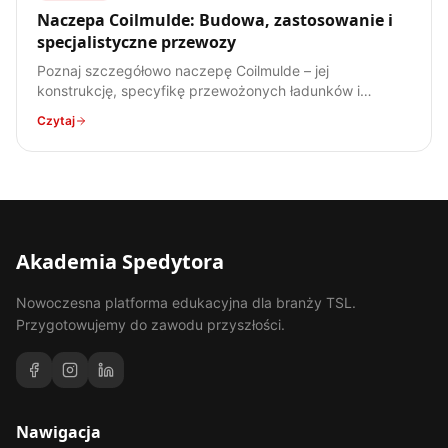
Naczepa Coilmulde: Budowa, zastosowanie i
specjalistyczne przewozy
Poznaj szczegółowo naczepę Coilmulde – jej
konstrukcję, specyfikę przewożonych ładunków i
zastosowanie w transporcie stali. Kompendium wiedzy
Czytaj
dla każdego spedytora.
Akademia Spedytora
Nowoczesna platforma edukacyjna dla branży TSL.
Przygotowujemy do zawodu przyszłości.
Nawigacja