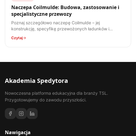
Naczepa Coilmulde: Budowa, zastosowanie i
specjalistyczne przewozy
Poznaj szczegółowo naczepę Coilmulde – jej
konstrukcję, specyfikę przewożonych ładunków i
zastosowanie w transporcie stali. Kompendium wiedzy
Czytaj
dla każdego spedytora.
Akademia Spedytora
Nowoczesna platforma edukacyjna dla branży TSL.
Przygotowujemy do zawodu przyszłości.
Nawigacja