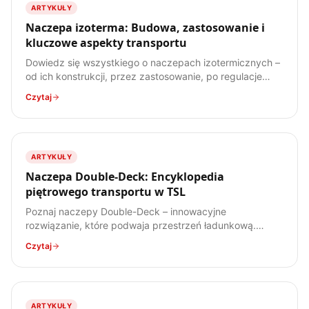
ARTYKUŁY
Naczepa izoterma: Budowa, zastosowanie i
kluczowe aspekty transportu
Dowiedz się wszystkiego o naczepach izotermicznych –
od ich konstrukcji, przez zastosowanie, po regulacje
prawne. Poznaj specyfikę transportu ładunków
Czytaj
wrażliwych na temperaturę.
ARTYKUŁY
Naczepa Double-Deck: Encyklopedia
piętrowego transportu w TSL
Poznaj naczepy Double-Deck – innowacyjne
rozwiązanie, które podwaja przestrzeń ładunkową.
Dowiedz się, jak działają, jakie mają zalety i wady, oraz
Czytaj
do jakich ładunków są najlepiej przystosowane.
ARTYKUŁY