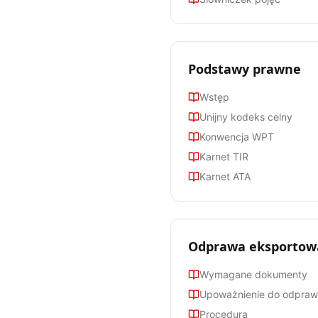
Podstawy prawne
Wstęp
Unijny kodeks celny
Konwencja WPT
Karnet TIR
Karnet ATA
Odprawa eksportowa
Wymagane dokumenty
Upoważnienie do odpra
Procedura