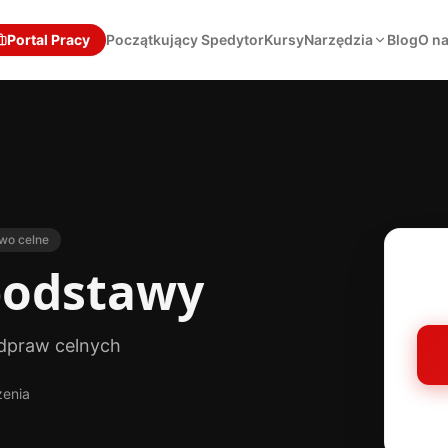
Portal Pracy
Początkujący Spedytor
Kursy
Narzędzia
Blog
O n
wo celne
podstawy
dpraw celnych
zenia