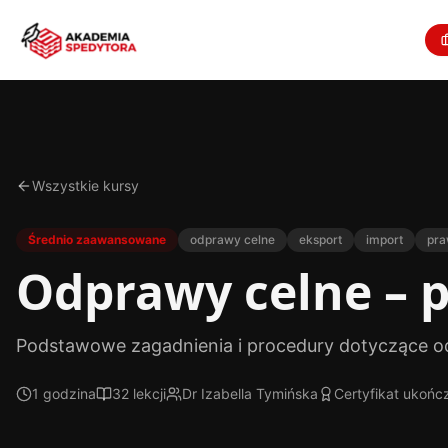
Wszystkie kursy
Średnio zaawansowane
odprawy celne
eksport
import
pra
Odprawy celne – 
Podstawowe zagadnienia i procedury dotyczące o
1 godzina
32
lekcji
Dr Izabella Tymińska
Certyfikat ukońc