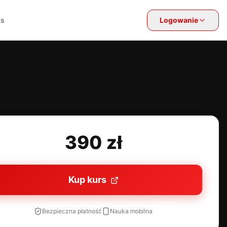
as
Logowanie
390 zł
Kup kurs
Bezpieczna płatność
Nauka mobilna