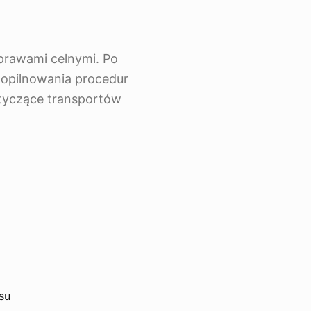
dprawami celnymi. Po
 dopilnowania procedur
tyczące transportów
su