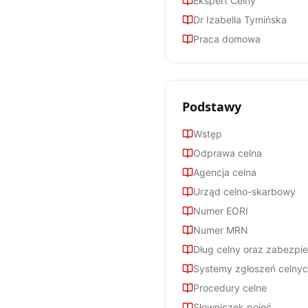
Ekspert Celny
Dr Izabella Tymińska
Praca domowa
Podstawy
Wstęp
Odprawa celna
Agencja celna
Urząd celno-skarbowy
Numer EORI
Numer MRN
Dług celny oraz zabezpi
Systemy zgłoszeń celny
Procedury celne
Słowniczek pojęć