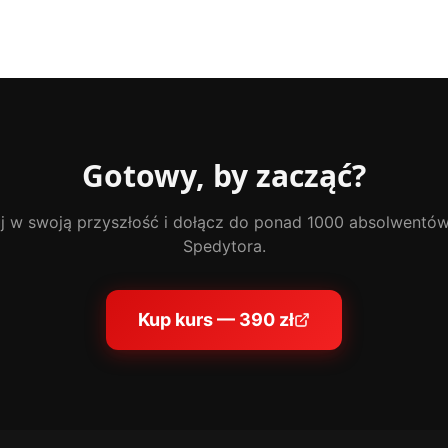
Gotowy, by zacząć?
j w swoją przyszłość i dołącz do ponad 1000 absolwentó
Spedytora.
Kup kurs —
390 zł