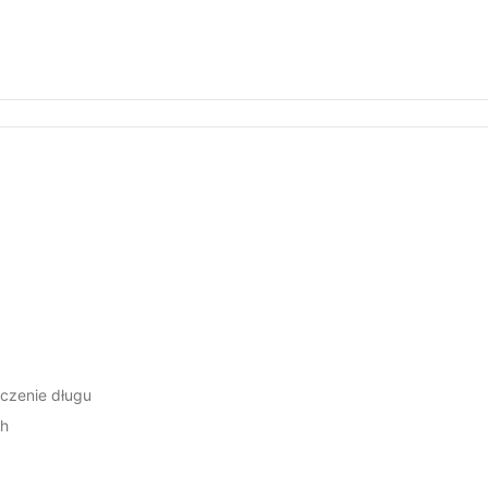
eczenie długu
ch