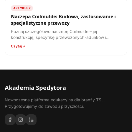
ARTYKUŁY
Naczepa Coilmulde: Budowa, zastosowanie i
specjalistyczne przewozy
Poznaj szczegółowo naczepę Coilmulde – jej
konstrukcję, specyfikę przewożonych ładunków i
zastosowanie w transporcie stali. Kompendium wiedzy
Czytaj
dla każdego spedytora.
Akademia Spedytora
Nowoczesna platforma edukacyjna dla branży TSL.
Przygotowujemy do zawodu przyszłości.