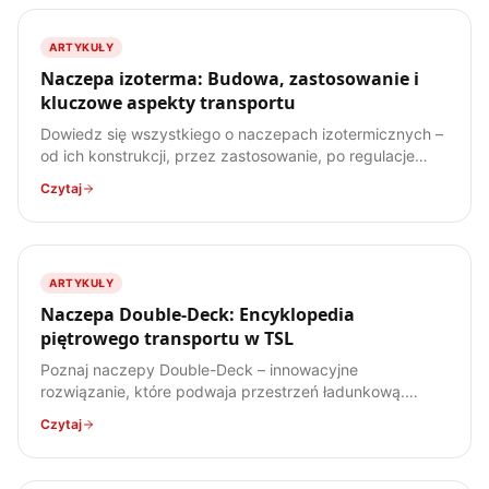
ARTYKUŁY
Naczepa izoterma: Budowa, zastosowanie i
kluczowe aspekty transportu
Dowiedz się wszystkiego o naczepach izotermicznych –
od ich konstrukcji, przez zastosowanie, po regulacje
prawne. Poznaj specyfikę transportu ładunków
Czytaj
wrażliwych na temperaturę.
ARTYKUŁY
Naczepa Double-Deck: Encyklopedia
piętrowego transportu w TSL
Poznaj naczepy Double-Deck – innowacyjne
rozwiązanie, które podwaja przestrzeń ładunkową.
Dowiedz się, jak działają, jakie mają zalety i wady, oraz
Czytaj
do jakich ładunków są najlepiej przystosowane.