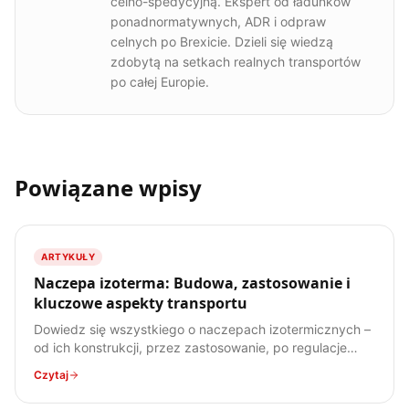
celno-spedycyjną. Ekspert od ładunków
ponadnormatywnych, ADR i odpraw
celnych po Brexicie. Dzieli się wiedzą
zdobytą na setkach realnych transportów
po całej Europie.
Powiązane wpisy
ARTYKUŁY
Naczepa izoterma: Budowa, zastosowanie i
kluczowe aspekty transportu
Dowiedz się wszystkiego o naczepach izotermicznych –
od ich konstrukcji, przez zastosowanie, po regulacje
prawne. Poznaj specyfikę transportu ładunków
Czytaj
wrażliwych na temperaturę.