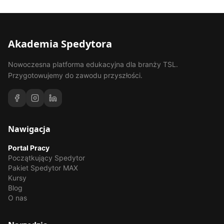
Akademia Spedytora
Nowoczesna platforma edukacyjna dla branży TSL.
Przygotowujemy do zawodu przyszłości.
Nawigacja
Portal Pracy
Początkujący Spedytor
Pakiet Spedytor MAX
Kursy
Blog
O nas