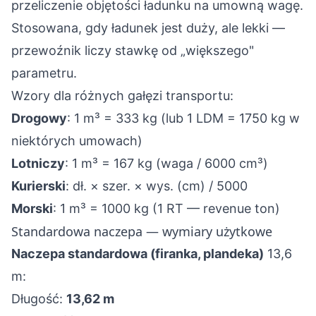
przeliczenie objętości ładunku na umowną wagę.
Stosowana, gdy ładunek jest duży, ale lekki —
przewoźnik liczy stawkę od „większego"
parametru.
Wzory dla różnych gałęzi transportu:
Drogowy
: 1 m³ = 333 kg (lub 1 LDM = 1750 kg w
niektórych umowach)
Lotniczy
: 1 m³ = 167 kg (waga / 6000 cm³)
Kurierski
: dł. × szer. × wys. (cm) / 5000
Morski
: 1 m³ = 1000 kg (1 RT — revenue ton)
Standardowa naczepa — wymiary użytkowe
Naczepa standardowa (firanka, plandeka)
13,6
m:
Długość:
13,62 m