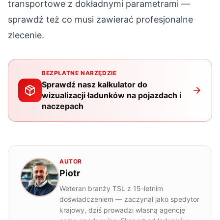
transportowe
z dokładnymi parametrami —
sprawdź też
co musi zawierać profesjonalne
zlecenie
.
BEZPŁATNE NARZĘDZIE
Sprawdź nasz kalkulator do
wizualizacji ładunków na pojazdach i
naczepach
AUTOR
Piotr
Weteran branży TSL z 15-letnim
doświadczeniem — zaczynał jako spedytor
krajowy, dziś prowadzi własną agencję