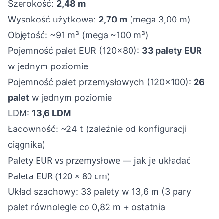
Szerokość:
2,48 m
Wysokość użytkowa:
2,70 m
(mega 3,00 m)
Objętość: ~91 m³ (mega ~100 m³)
Pojemność palet EUR (120×80):
33 palety EUR
w jednym poziomie
Pojemność palet przemysłowych (120×100):
26
palet
w jednym poziomie
LDM:
13,6 LDM
Ładowność: ~24 t (zależnie od konfiguracji
ciągnika)
Palety EUR vs przemysłowe — jak je układać
Paleta EUR (120 × 80 cm)
Układ szachowy: 33 palety w 13,6 m (3 pary
palet równolegle co 0,82 m + ostatnia