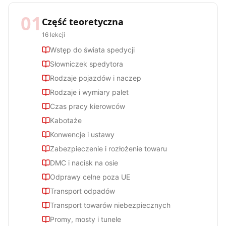
01
Część teoretyczna
16
lekcji
Wstęp do świata spedycji
Słowniczek spedytora
Rodzaje pojazdów i naczep
Rodzaje i wymiary palet
Czas pracy kierowców
Kabotaże
Konwencje i ustawy
Zabezpieczenie i rozłożenie towaru
DMC i nacisk na osie
Odprawy celne poza UE
Transport odpadów
Transport towarów niebezpiecznych
Promy, mosty i tunele