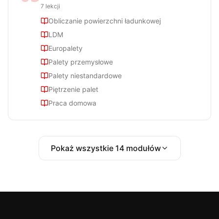
7
lekcji
Obliczanie powierzchni ładunkowej
LDM
Europalety
Palety przemysłowe
Palety niestandardowe
Piętrzenie palet
Praca domowa
Pokaż wszystkie
14
modułów