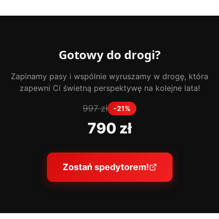
Gotowy do drogi?
Zapinamy pasy i wspólnie wyruszamy w drogę, która
zapewni Ci świetną perspektywę na kolejne lata!
997 zł
-21%
790 zł
Zostań spedytorem!