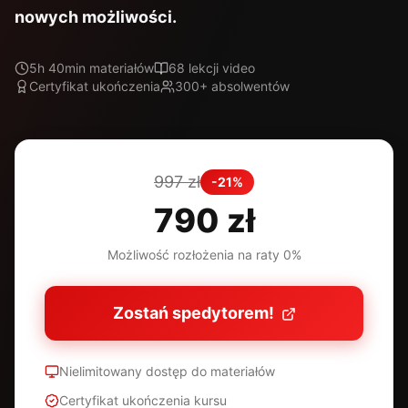
nowych możliwości.
5h 40min materiałów
68 lekcji video
Certyfikat ukończenia
300+ absolwentów
997 zł
-21%
790 zł
Możliwość rozłożenia na raty 0%
Zostań spedytorem!
Nielimitowany dostęp do materiałów
Certyfikat ukończenia kursu