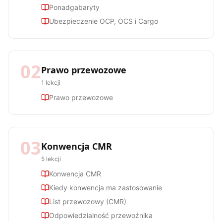
Ponadgabaryty
Ubezpieczenie OCP, OCS i Cargo
02
Prawo przewozowe
1
lekcji
Prawo przewozowe
03
Konwencja CMR
5
lekcji
Konwencja CMR
Kiedy konwencja ma zastosowanie
List przewozowy (CMR)
Odpowiedzialność przewoźnika