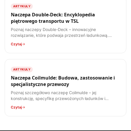
ARTYKUŁY
Naczepa Double-Deck: Encyklopedia
piętrowego transportu w TSL
Poznaj naczepy Double-Deck – innowacyjne
rozwiązanie, które podwaja przestrzeń ładunkową.
Dowiedz się, jak działają, jakie mają zalety i wady, oraz
Czytaj
do jakich ładunków są najlepiej przystosowane.
ARTYKUŁY
Naczepa Coilmulde: Budowa, zastosowanie i
specjalistyczne przewozy
Poznaj szczegółowo naczepę Coilmulde – jej
konstrukcję, specyfikę przewożonych ładunków i
zastosowanie w transporcie stali. Kompendium wiedzy
Czytaj
dla każdego spedytora.