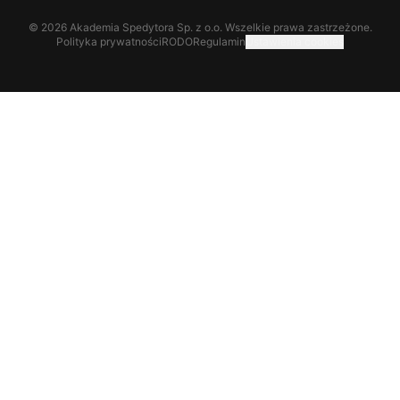
©
2026
Akademia Spedytora Sp. z o.o. Wszelkie prawa zastrzeżone.
Polityka prywatności
RODO
Regulamin
Ustawienia cookies