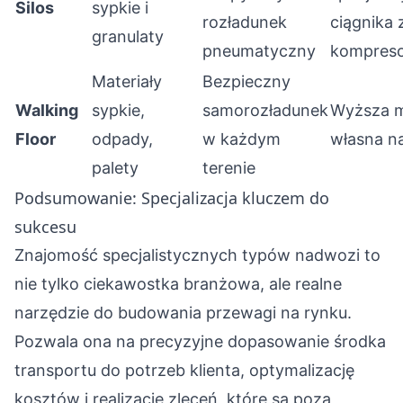
Silos
sypkie i
rozładunek
ciągnika 
granulaty
pneumatyczny
kompres
Materiały
Bezpieczny
Walking
sypkie,
samorozładunek
Wyższa 
Floor
odpady,
w każdym
własna n
palety
terenie
Podsumowanie: Specjalizacja kluczem do
sukcesu
Znajomość specjalistycznych typów nadwozi to
nie tylko ciekawostka branżowa, ale realne
narzędzie do budowania przewagi na rynku.
Pozwala ona na precyzyjne dopasowanie środka
transportu do potrzeb klienta, optymalizację
kosztów i realizację zleceń, które są poza