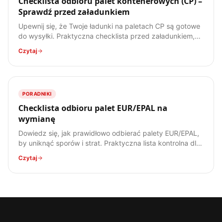
Checklista odbioru palet kontenerowych (CP) –
Sprawdź przed załadunkiem
Upewnij się, że Twoje ładunki na paletach CP są gotowe
do wysyłki. Praktyczna checklista przed załadunkiem,
by uniknąć problemów. Pobierz i wydrukuj!
Czytaj
PORADNIKI
Checklista odbioru palet EUR/EPAL na
wymianę
Dowiedz się, jak prawidłowo odbierać palety EUR/EPAL,
by uniknąć sporów i strat. Praktyczna lista kontrolna dla
każdego spedytora i kierowcy.
Czytaj