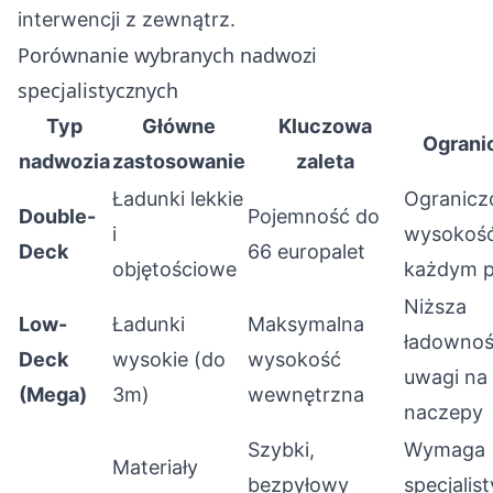
interwencji z zewnątrz.
Porównanie wybranych nadwozi
specjalistycznych
Typ
Główne
Kluczowa
Ograni
nadwozia
zastosowanie
zaleta
Ładunki lekkie
Ogranicz
Double-
Pojemność do
i
wysokość
Deck
66 europalet
objętościowe
każdym p
Niższa
Low-
Ładunki
Maksymalna
ładownoś
Deck
wysokie (do
wysokość
uwagi na
(Mega)
3m)
wewnętrzna
naczepy
Szybki,
Wymaga
Materiały
bezpyłowy
specjalis