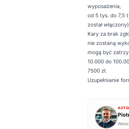
wyposażenia,
od 5 tys. do 7,5 
został włączony)
Kary za brak zgł
nie zostaną wyk
mogą być zatrzy
10.000 do 100.0
7500 zł.
Uzupełnianie fo
AUTO
Piot
Weter