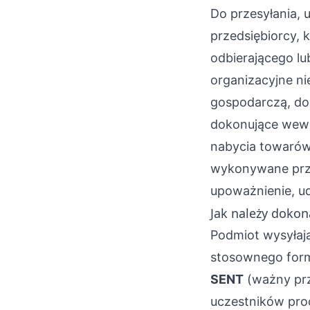
Do przesyłania, 
przedsiębiorcy, 
odbierającego lu
organizacyjne n
gospodarczą, do
dokonujące wewn
nabycia towarów
wykonywane prz
upoważnienie, ud
Jak należy dokon
Podmiot wysyłaj
stosownego form
SENT
(ważny prz
uczestników proc