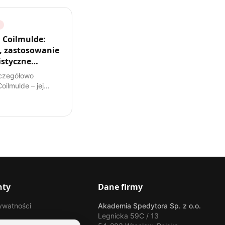
 Coilmulde:
 zastosowanie
listyczne
y
czegółowo
ilmulde – jej
ję, specyfikę
ych ładunków i
nie w transporcie
mpendium wiedzy
go spedytora.
nty
Dane firmy
rywatności
Akademia Spedytora Sp. z o.o.
Legnicka 59C / 13