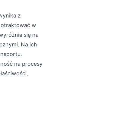
wynika z
potraktować w
wyróżnia się na
cznymi. Na ich
nsportu.
rność na procesy
łaściwości,