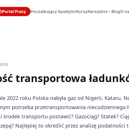
Portal Pracy
Początkujący Spedytor
Kursy
Narzędzia
Blog
O n
 2026
ść transportowa ładunk
le 2022 roku Polska nabyła gaz od Nigerii, Kataru, N
amym potrzeba przetransportowania niecodziennego 
ki środek transportu postawić? Gazociąg? Statek? Cią
epą? Najlepiej to określić przez analizę podatności 