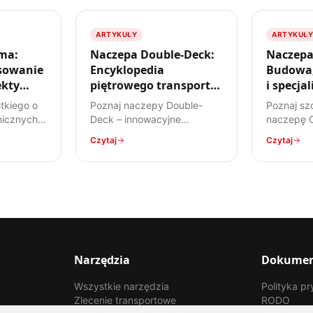
ARTYKUŁY
ARTYKUŁY
ma:
Naczepa Double-Deck:
Naczepa
sowanie
Encyklopedia
Budowa,
ekty
piętrowego transportu
i specja
w TSL
przewoz
tkiego o
Poznaj naczepy Double-
Poznaj sz
icznych –
Deck – innowacyjne
naczepę Co
 przez
rozwiązanie, które podwaja
konstrukc
Czytaj
Czytaj
regulacje
przestrzeń ładunkową.
przewożon
ecyfikę
Dowiedz się, jak działają,
zastosowa
ów
jakie mają zalety i wady,
stali. Ko
peraturę.
oraz do jakich ładunków są
dla każde
najlepiej przystosowane.
Narzędzia
Dokume
Wszystkie narzędzia
Polityka p
Zlecenie transportowe
RODO