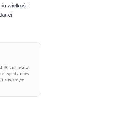
niu wielkości
danej
nad 60 zestawów.
połu spedytorów.
DR) z twardym