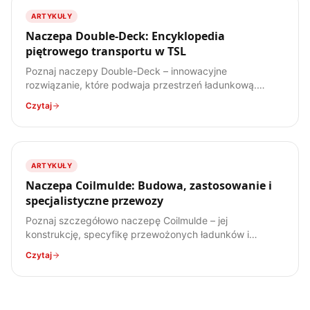
ARTYKUŁY
Naczepa Double-Deck: Encyklopedia
piętrowego transportu w TSL
Poznaj naczepy Double-Deck – innowacyjne
rozwiązanie, które podwaja przestrzeń ładunkową.
Dowiedz się, jak działają, jakie mają zalety i wady, oraz
Czytaj
do jakich ładunków są najlepiej przystosowane.
ARTYKUŁY
Naczepa Coilmulde: Budowa, zastosowanie i
specjalistyczne przewozy
Poznaj szczegółowo naczepę Coilmulde – jej
konstrukcję, specyfikę przewożonych ładunków i
zastosowanie w transporcie stali. Kompendium wiedzy
Czytaj
dla każdego spedytora.