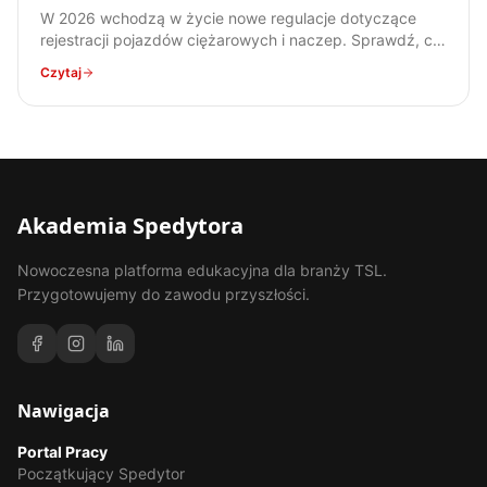
W 2026 wchodzą w życie nowe regulacje dotyczące
rejestracji pojazdów ciężarowych i naczep. Sprawdź, co
się zmienia i jak przygotować się na nadchodzące
Czytaj
zmiany.
Akademia Spedytora
Nowoczesna platforma edukacyjna dla branży TSL.
Przygotowujemy do zawodu przyszłości.
Nawigacja
Portal Pracy
Początkujący Spedytor