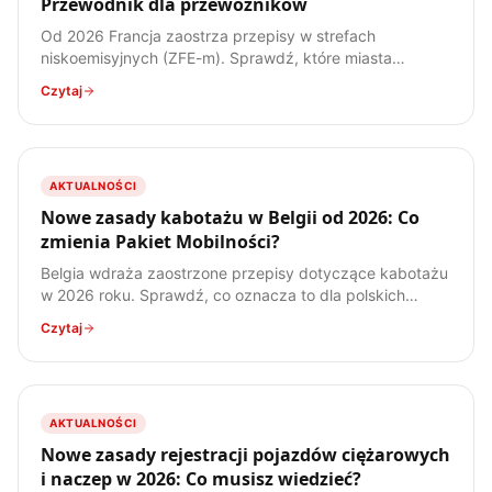
Przewodnik dla przewoźników
Od 2026 Francja zaostrza przepisy w strefach
niskoemisyjnych (ZFE-m). Sprawdź, które miasta
obejmują nowe regulacje, jakich winiet Crit'Air
Czytaj
potrzebujesz i jak przygotować flotę.
AKTUALNOŚCI
Nowe zasady kabotażu w Belgii od 2026: Co
zmienia Pakiet Mobilności?
Belgia wdraża zaostrzone przepisy dotyczące kabotażu
w 2026 roku. Sprawdź, co oznacza to dla polskich
przewoźników i jak uniknąć kosztownych kar.
Czytaj
AKTUALNOŚCI
Nowe zasady rejestracji pojazdów ciężarowych
i naczep w 2026: Co musisz wiedzieć?