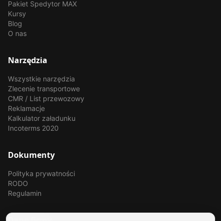
Pakiet Spedytor MAX
Kursy
Blog
O nas
Narzędzia
Wszystkie narzędzia
Zlecenie transportowe
CMR / List przewozowy
Reklamacje
Kalkulator załadunku
Incoterms 2020
Dokumenty
Polityka prywatności
RODO
Regulamin
Dane firmy