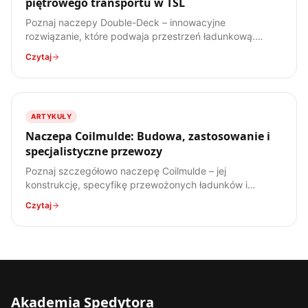
piętrowego transportu w TSL
Poznaj naczepy Double-Deck – innowacyjne
rozwiązanie, które podwaja przestrzeń ładunkową.
Dowiedz się, jak działają, jakie mają zalety i wady, oraz
Czytaj
do jakich ładunków są najlepiej przystosowane.
ARTYKUŁY
Naczepa Coilmulde: Budowa, zastosowanie i
specjalistyczne przewozy
Poznaj szczegółowo naczepę Coilmulde – jej
konstrukcję, specyfikę przewożonych ładunków i
zastosowanie w transporcie stali. Kompendium wiedzy
Czytaj
dla każdego spedytora.
Akademia Spedytora