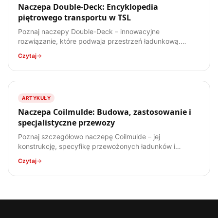
Naczepa Double-Deck: Encyklopedia
piętrowego transportu w TSL
Poznaj naczepy Double-Deck – innowacyjne
rozwiązanie, które podwaja przestrzeń ładunkową.
Dowiedz się, jak działają, jakie mają zalety i wady, oraz
Czytaj
do jakich ładunków są najlepiej przystosowane.
ARTYKUŁY
Naczepa Coilmulde: Budowa, zastosowanie i
specjalistyczne przewozy
Poznaj szczegółowo naczepę Coilmulde – jej
konstrukcję, specyfikę przewożonych ładunków i
zastosowanie w transporcie stali. Kompendium wiedzy
Czytaj
dla każdego spedytora.